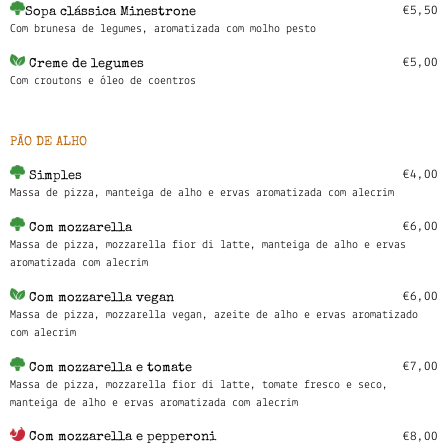
€5,50
Sopa clássica Minestrone
Com brunesa de legumes, aromatizada com molho pesto
€5,00
Creme de legumes
Com croutons e óleo de coentros
PÃO DE ALHO
€4,00
Simples
Massa de pizza, manteiga de alho e ervas aromatizada com alecrim
€6,00
Com mozzarella
Massa de pizza, mozzarella fior di latte, manteiga de alho e ervas
aromatizada com alecrim
€6,00
Com mozzarella vegan
Massa de pizza, mozzarella vegan, azeite de alho e ervas aromatizado
com alecrim
€7,00
Com mozzarella e tomate
Massa de pizza, mozzarella fior di latte, tomate fresco e seco,
manteiga de alho e ervas aromatizada com alecrim
€8,00
Com mozzarella e pepperoni