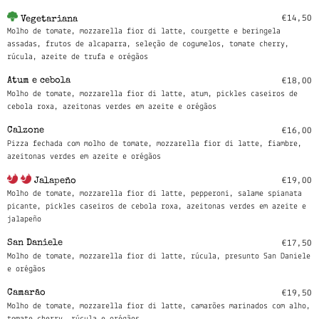
€14,50
Vegetariana
Molho de tomate, mozzarella fior di latte, courgette e beringela
assadas, frutos de alcaparra, seleção de cogumelos, tomate cherry,
rúcula, azeite de trufa e orégãos
Atum e cebola
€18,00
Molho de tomate, mozzarella fior di latte, atum, pickles caseiros de
cebola roxa, azeitonas verdes em azeite e orégãos
Calzone
€16,00
Pizza fechada com molho de tomate, mozzarella fior di latte, fiambre,
azeitonas verdes em azeite e orégãos
€19,00
Jalapeño
Molho de tomate, mozzarella fior di latte, pepperoni, salame spianata
picante, pickles caseiros de cebola roxa, azeitonas verdes em azeite e
jalapeño
San Daniele
€17,50
Molho de tomate, mozzarella fior di latte, rúcula, presunto San Daniele
e orégãos
Camarão
€19,50
Molho de tomate, mozzarella fior di latte, camarões marinados com alho,