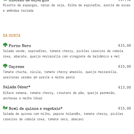
Risotto de espargos
Risotto de espargos, natas de soja, folha de espinafre, azeite de ervas
e amêndoa torrada
DA HORTA
€15,00
Forno Nero
Salada verde, espinafres, tomate cherry, pickles caseiros de cebola
roxa, abacate, queijo mozzarella com vinagrete de balsâmico e mel
€15,00
Caprese
Tomate chucha, rúcula, tomate cherry amarelo, queijo mozzarella,
azeitonas verdes em azeite e molho pesto
Salada César*
€13,00
Alface romana, tomate cherry, croutons de pão, queijo parmesão,
anchovas e molho César
€15,00
Bowl de quinoa e vegetais*
Salada de quinoa com milho, pepino holandês, tomate cherry, pickles
caseiros de cebola roxa, tomate seco, abacaxi