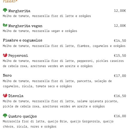
PIZZAS*
12,00€
Margherita
Molho de tomate, mozzarella fior di latte e orégãos
12,00€
Margherita vegan
Molho de tomate, mozzarella vegan e orégãos
Fiambre e cogumelos
€14,50
Molho de tomate, mozzarella fior di latte, fiambre, cogumelos e orégãos
€15,50
Pepperoni
Molho de tomate, mozzarella fior di latte, pepperoni, pickles caseiros
de cebola roxa, azeitonas verdes em azeite e orégãos
Nero
€17,00
Molho de tomate, mozzarella fior di latte, pancetta, seleção de
cogumelos, rúcula, tomate seco e orégãos
€16,50
Diavola
Molho de tomate, mozzarella fior di latte, salame spianata picante,
pickle de cebola roxa, azeitonas verdes em azeite e orégãos
€16,00
Quatro queijos
Mozzarella fior di latte, queijo Brie, queijo Gorgonzola, queijo
chèvre, rúcula, nozes e orégãos