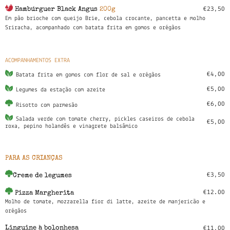
€23,50
Hambúrguer Black Angus
200g
Em pão brioche com queijo Brie, cebola crocante, pancetta e molho
Sriracha, acompanhado com batata frita em gomos e orégãos
ACOMPANHAMENTOS EXTRA
€4,00
Batata frita em gomos com flor de sal e orégãos
€5,00
Legumes da estação com azeite
€6,00
Risotto com parmesão
Salada verde com tomate cherry, pickles caseiros de cebola
€5,00
roxa, pepino holandês e vinagrete balsâmico
PARA AS CRIANÇAS
€3,50
Creme de legumes
€12.00
Pizza Margherita
Molho de tomate, mozzarella fior di latte, azeite de manjericão e
orégãos
Linguine à bolonhesa
€11,00