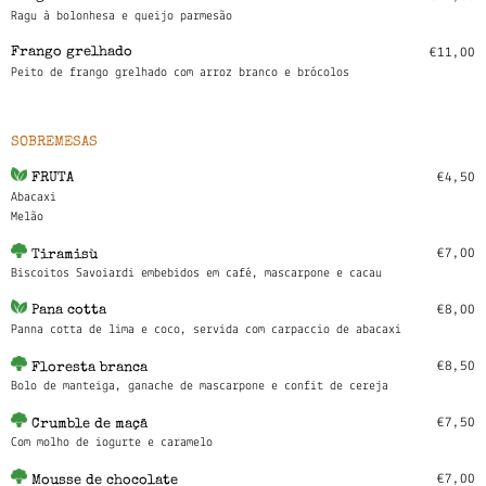
Ragu à bolonhesa e queijo parmesão
Frango grelhado
€11,00
Peito de frango grelhado com arroz branco e brócolos
SOBREMESAS
€4,50
FRUTA
Abacaxi
Melão
€7,00
Tiramisù
Biscoitos Savoiardi embebidos em café, mascarpone e cacau
€8,00
Pana cotta
Panna cotta de lima e coco, servida com carpaccio de abacaxi
€8,50
Floresta branca
Bolo de manteiga, ganache de mascarpone e confit de cereja
€7,50
Crumble de maçã
Com molho de iogurte e caramelo
€7,00
Mousse de chocolate