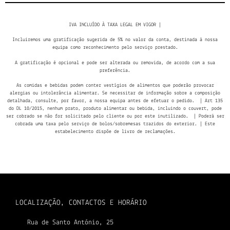
IVA INCLUÍDO À TAXA LEGAL EM VIGOR |
Incluiremos uma gratificação sugerida de 5% no valor da conta, destinada à nossa
equipa como reconhecimento pelo serviço prestado.
A gratificação é opcional e pode ser alterada ou removida, de acordo com a sua
preferência.
As comidas e bebidas podem conter vestígios de alimentos que poderão provocar
alergias ou intolerância alimentar. Se necessitar de informação sobre a composição
detalhada, consulte, por favor, a nossa equipa antes de efetuar o pedido. | Art 135
do DL 10/2015, nenhum prato, produto alimentar ou bebida, incluindo o couvert, pode
ser cobrado se não for solicitado pelo cliente ou por este inutilizado. | Poderá ser
cobrada uma taxa pelo serviço de bolos/sobremesas trazidos do exterior. | Este
estabelecimento dispõe de livro de reclamações.
LOCALIZAÇÃO, CONTACTOS E HORÁRIO
Rua de Santo António, 25