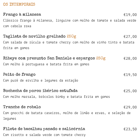
OS INTEMPORAIS
Frango à milanesa
€19,00
Clássico frango à milanesa, linguine com molho de tomate e salada verde
com cebola roxa
Tagliata de novilho grelhado
250g
€27,00
Com salada de rúcula e tomate cherry com molho de vinho tinto e batata
frita em gomos
Ribeye com presunto San Daniele e espargos
250g
€28,00
Com molho à portuguesa e batata frita em gomos
Peito de frango
€19,50
Com puré de ervilha e legumes da estação
Bochecha de porco ibérico estufada
€25,00
Com molho marsala, brócolos bimby e batata frita em gomos
Tranche de robalo
€29,00
Com gnocchi de batata caseiros, molho de limão e ervas, e seleção de
legumes
Filete de bacalhau panado e salicórnia
€23,50
Com risotto e salada verde com tomate cherry