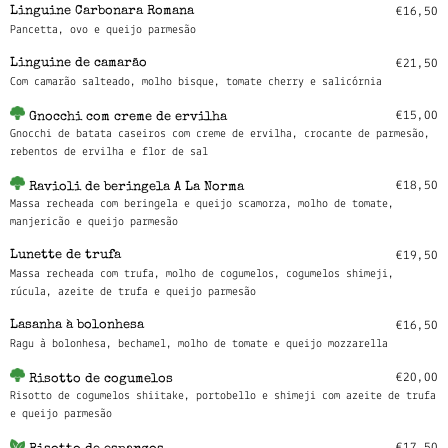
Linguine Carbonara Romana
€16,50
Pancetta, ovo e queijo parmesão
Linguine de camarão
€21,50
Com camarão salteado, molho bisque, tomate cherry e salicórnia
€15,00
Gnocchi com creme de ervilha
Gnocchi de batata caseiros com creme de ervilha, crocante de parmesão,
rebentos de ervilha e flor de sal
€18,50
Ravioli de beringela A La Norma
Massa recheada com beringela e queijo scamorza, molho de tomate,
manjericão e queijo parmesão
Lunette de trufa
€19,50
Massa recheada com trufa, molho de cogumelos, cogumelos shimeji,
rúcula, azeite de trufa e queijo parmesão
Lasanha à bolonhesa
€16,50
Ragu à bolonhesa, bechamel, molho de tomate e queijo mozzarella
€20,00
Risotto de cogumelos
Risotto de cogumelos shiitake, portobello e shimeji com azeite de trufa
e queijo parmesão
€17,50