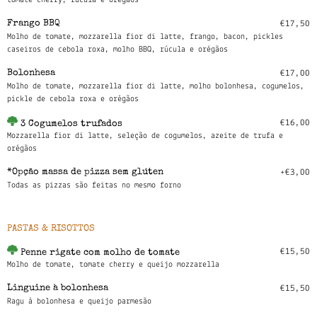
tomate cherry, rúcula e orégãos
Frango BBQ
€17,50
Molho de tomate, mozzarella fior di latte, frango, bacon, pickles
caseiros de cebola roxa, molho BBQ, rúcula e orégãos
Bolonhesa
€17,00
Molho de tomate, mozzarella fior di latte, molho bolonhesa, cogumelos,
pickle de cebola roxa e orégãos
€16,00
3 Cogumelos trufados
Mozzarella fior di latte, seleção de cogumelos, azeite de trufa e
orégãos
*Opção massa de pizza sem glúten
+€3,00
Todas as pizzas são feitas no mesmo forno
PASTAS & RISOTTOS
€15,50
Penne rigate com molho de tomate
Molho de tomate, tomate cherry e queijo mozzarella
Linguine à bolonhesa
€15,50
Ragu à bolonhesa e queijo parmesão